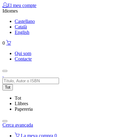
El meu compte
Idiomes
Castellano
Català
English
0
Qui som
Contacte
Tot
Tot
Llibres
Papereria
Cerca avançada
La meva compra
0