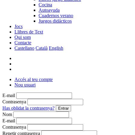
Cocina
Autoayuda
Cuadernos verano
Juegos didácticos
Jocs
Llibres de Text
Qui som
Contacte
Castellano
Català
English
Accés al teu compte
Nou usuari
E-mail
Contrasenya
Has oblidat la contrasenya?
Nom
E-mail
Contrasenya
Repetir contrasenya