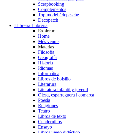
Scrapbooking
Complementos
Top model / depesche
Decopatch
Llibreria
Llibreria
Explorar
Home
Més venuts
Materias
Filosofia
Geografía
Historia
Idiomas
Informática
Libros de bolsillo
Literarura
Literatura infantil y juvenil
Olesa, esparreguera i comarca
Poesía
Religiones
Teatro
Libros de texto
Cuadernillos
Ensayo
Libros juego didáctico