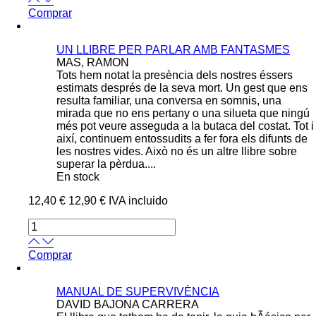
Comprar
UN LLIBRE PER PARLAR AMB FANTASMES
MAS, RAMON
Tots hem notat la presència dels nostres éssers
estimats després de la seva mort. Un gest que ens
resulta familiar, una conversa en somnis, una
mirada que no ens pertany o una silueta que ningú
més pot veure asseguda a la butaca del costat. Tot i
així, continuem entossudits a fer fora els difunts de
les nostres vides. Això no és un altre llibre sobre
superar la pèrdua....
En stock
12,40 €
12,90 €
IVA incluido
Comprar
MANUAL DE SUPERVIVÈNCIA
DAVID BAJONA CARRERA