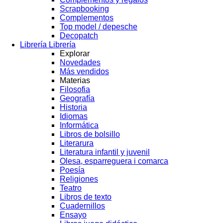
Scrapbooking
Complementos
Top model / depesche
Decopatch
Librería
Librería
Explorar
Novedades
Más vendidos
Materias
Filosofia
Geografía
Historia
Idiomas
Informática
Libros de bolsillo
Literarura
Literatura infantil y juvenil
Olesa, esparreguera i comarca
Poesía
Religiones
Teatro
Libros de texto
Cuadernillos
Ensayo