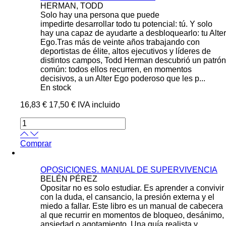
HERMAN, TODD
Solo hay una persona que puede
impedirte desarrollar todo tu potencial: tú. Y solo
hay una capaz de ayudarte a desbloquearlo: tu Alter
Ego.Tras más de veinte años trabajando con
deportistas de élite, altos ejecutivos y líderes de
distintos campos, Todd Herman descubrió un patrón
común: todos ellos recurren, en momentos
decisivos, a un Alter Ego poderoso que les p...
En stock
16,83 €
17,50 €
IVA incluido
Comprar
OPOSICIONES. MANUAL DE SUPERVIVENCIA
BELÉN PÉREZ
Opositar no es solo estudiar. Es aprender a convivir
con la duda, el cansancio, la presión externa y el
miedo a fallar. Este libro es un manual de cabecera
al que recurrir en momentos de bloqueo, desánimo,
ansiedad o agotamiento. Una guía realista y