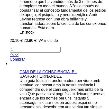
fenómeno que ha vendido más de 3 millones de
ejemplare en todo el mundo. A?os después de
popularizar el concepto fundamental de los estilos
de apego, el psiquiatra y neurocient¡fico Amir
Levine regresa con una obra brillante y
transformadora sobre la ciencia de las conexiones
humanas. Está dem...
En stock
20,10 €
20,90 €
IVA incluido
Comprar
CAMI DE LA CONSCIENCIA. EL
GASPAR HERNANDEZ
Una guia lúcida i transformadora per viure amb
plenitud, connectar amb la nostra essència i
comprendre que el camí segueix més enllà de la
vida.Què passaria si poguéssim deixar de pensar,
encara que fos només per uns instants Si
aconseguim situar-nos en aquest espai entre
pensaments, descobrirem una veritat tan simple