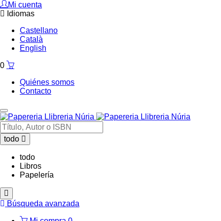
Mi cuenta
Idiomas
Castellano
Català
English
0
Quiénes somos
Contacto
todo
todo
Libros
Papelería
Búsqueda avanzada
Mi compra
0