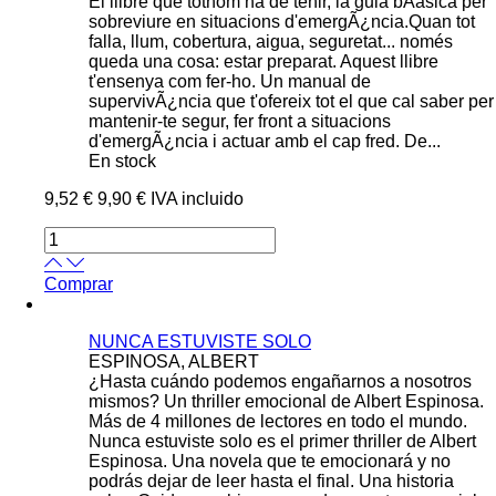
El llibre que tothom ha de tenir, la guia bÃásica per
sobreviure en situacions d'emergÃ¿ncia.Quan tot
falla, llum, cobertura, aigua, seguretat... només
queda una cosa: estar preparat. Aquest llibre
t'ensenya com fer-ho. Un manual de
supervivÃ¿ncia que t'ofereix tot el que cal saber per
mantenir-te segur, fer front a situacions
d'emergÃ¿ncia i actuar amb el cap fred. De...
En stock
9,52 €
9,90 €
IVA incluido
Comprar
NUNCA ESTUVISTE SOLO
ESPINOSA, ALBERT
¿Hasta cuándo podemos engañarnos a nosotros
mismos? Un thriller emocional de Albert Espinosa.
Más de 4 millones de lectores en todo el mundo.
Nunca estuviste solo es el primer thriller de Albert
Espinosa. Una novela que te emocionará y no
podrás dejar de leer hasta el final. Una historia