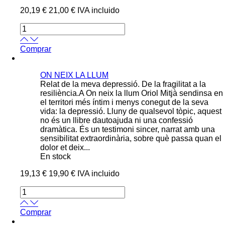
20,19 €
21,00 €
IVA incluido
Comprar
ON NEIX LA LLUM
Relat de la meva depressió. De la fragilitat a la
resiliència.A On neix la llum Oriol Mitjà sendinsa en
el territori més íntim i menys conegut de la seva
vida: la depressió. Lluny de qualsevol tòpic, aquest
no és un llibre dautoajuda ni una confessió
dramàtica. És un testimoni sincer, narrat amb una
sensibilitat extraordinària, sobre què passa quan el
dolor et deix...
En stock
19,13 €
19,90 €
IVA incluido
Comprar