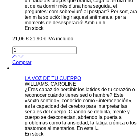
un nadó als braços que brama, caga tot el dia i no
et deixa dormir més d'una hora seguida, et
preguntes: com sobreviuré al postpart? Per sort, ara
tenim la solució: llegir aquest antimanual per a
moments de desesperació! Amb un h...
En stock
21,06 €
21,90 €
IVA incluido
Comprar
LA VOZ DE TU CUERPO
WILLIAMS, CAROLINE
¿Eres capaz de percibir los latidos de tu corazón o
reconocer cuándo tienes sed o hambre? Este
«sexto sentido», conocido como «interocepción»,
es la capacidad del cerebro para interpretar las
señales del cuerpo. Cuando se debilita, mente y
cuerpo se desconectan, abriendo la puerta a
problemas como la ansiedad, la fatiga crónica o los
trastornos alimentarios. En este l...
En stock