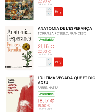
22,90 €
IVA incluido
Buy
ANATOMIA DE L'ESPERANÇA
TORRALBA ROSELLÓ, FRANCESC
Available
21,15 €
22,00 €
IVA incluido
Buy
L'ULTIMA VEGADA QUE ET DIC
ADEU
FARRE, NATZA
Available
18,17 €
18,90 €
IVA incluido