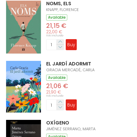
NOMS, ELS
KNAPP, FLORENCE
Available
21,15 €
22,00 €
IVA incluido
Buy
EL JARDÍ ADORMIT
GRACIA MERCADÉ, CARLA
Available
21,06 €
21,90 €
IVA incluido
Buy
OXÍGENO
JIMÉNEZ SERRANO, MARTA
Available