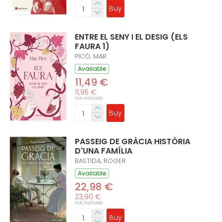
Buy
ENTRE EL SENY I EL DESIG (ELS
FAURA 1)
PICÓ, MAR
Available
11,49 €
11,95 €
IVA incluido
Buy
PASSEIG DE GRÀCIA HISTÒRIA
D'UNA FAMÍLIA
BASTIDA, ROGER
Available
22,98 €
23,90 €
IVA incluido
Buy