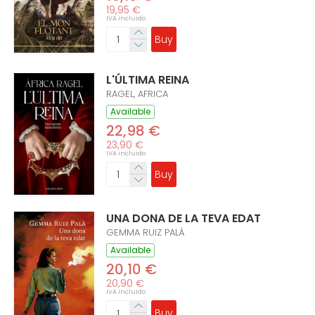
19,95 €
IVA incluido
Buy
L'ÚLTIMA REINA
RAGEL, AFRICA
Available
22,98 €
23,90 €
IVA incluido
Buy
UNA DONA DE LA TEVA EDAT
GEMMA RUIZ PALÀ
Available
20,10 €
20,90 €
IVA incluido
Buy