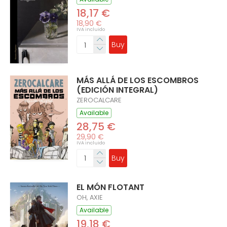
18,17 €
18,90 €
IVA incluido
Buy
MÁS ALLÁ DE LOS ESCOMBROS
(EDICIÓN INTEGRAL)
ZEROCALCARE
Available
28,75 €
29,90 €
IVA incluido
Buy
EL MÓN FLOTANT
OH, AXIE
Available
19,18 €