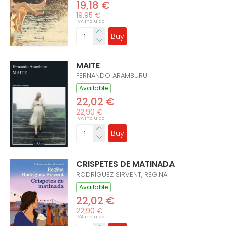
19,18 €
19,95 €
IVA incluido
Buy
MAITE
FERNANDO ARAMBURU
Available
22,02 €
22,90 €
IVA incluido
Buy
CRISPETES DE MATINADA
RODRÍGUEZ SIRVENT, REGINA
Available
22,02 €
22,90 €
IVA incluido