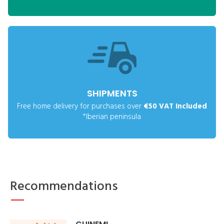
SHIPMENTS
Free home delivery for purchases over
€50 VAT Included
*Iberian peninsula
Recommendations