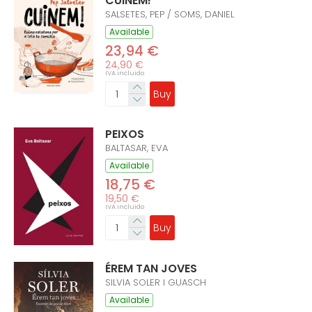
CUINEM!
SALSETES, PEP / SOMS, DANIEL
Available
23,94 €
24,90 €
IVA incluido
Buy
PEIXOS
BALTASAR, EVA
Available
18,75 €
19,50 €
IVA incluido
Buy
ÉREM TAN JOVES
SILVIA SOLER I GUASCH
Available