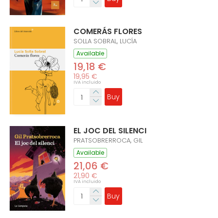
COMERÁS FLORES
SOLLA SOBRAL, LUCÍA
Available
19,18 €
19,95 €
IVA incluido
Buy
EL JOC DEL SILENCI
PRATSOBRERROCA, GIL
Available
21,06 €
21,90 €
IVA incluido
Buy