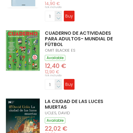
14,90 €
IVA incluido
Buy
CUADERNO DE ACTIVIDADES
PARA ADULTOS- MUNDIAL DE
FÚTBOL
OMIT BLACKIE ES
Available
12,40 €
12,90 €
IVA incluido
Buy
LA CIUDAD DE LAS LUCES
MUERTAS
UCLES, DAVID
Available
22,02 €