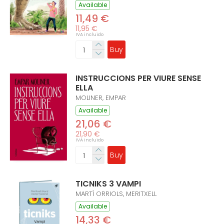
Available
11,49 €
11,95 €
IVA incluido
Buy
INSTRUCCIONS PER VIURE SENSE
ELLA
MOLINER, EMPAR
Available
21,06 €
21,90 €
IVA incluido
Buy
TICNIKS 3 VAMPI
MARTÍ ORRIOLS, MERITXELL
Available
14,33 €