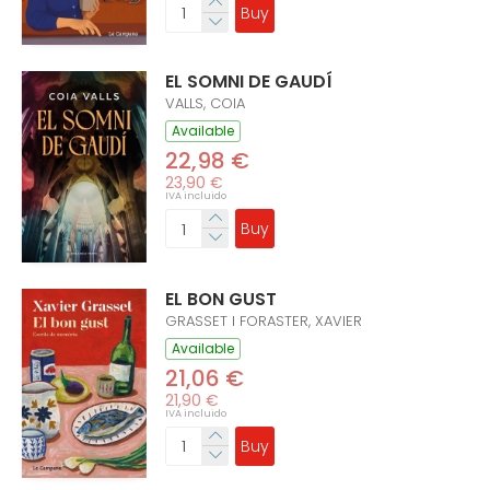
Buy
EL SOMNI DE GAUDÍ
VALLS, COIA
Available
22,98 €
23,90 €
IVA incluido
Buy
EL BON GUST
GRASSET I FORASTER, XAVIER
Available
21,06 €
21,90 €
IVA incluido
Buy